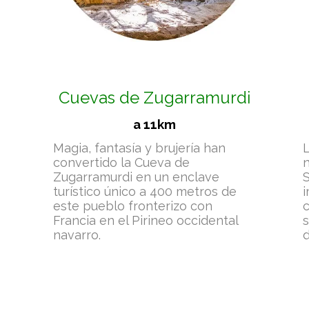
Cuevas de Zugarramurdi
a 11km
Magia, fantasía y brujería han
convertido la Cueva de
n
Zugarramurdi en un enclave
S
turístico único a 400 metros de
i
este pueblo fronterizo con
c
Francia en el Pirineo occidental
navarro.
d