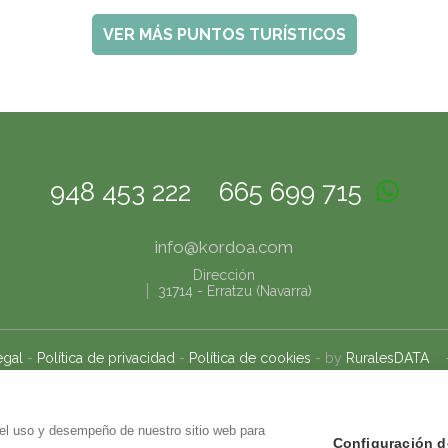
VER MÁS PUNTOS TURÍSTICOS
948 453 222
665 699 715
info@
kordoa.com
Dirección
31714
-
Erratzu (Navarra)
egal
-
Política de privacidad
-
Política de cookies
- by
RuralesDATA
 el uso y desempeño de nuestro sitio web para
Configuración d